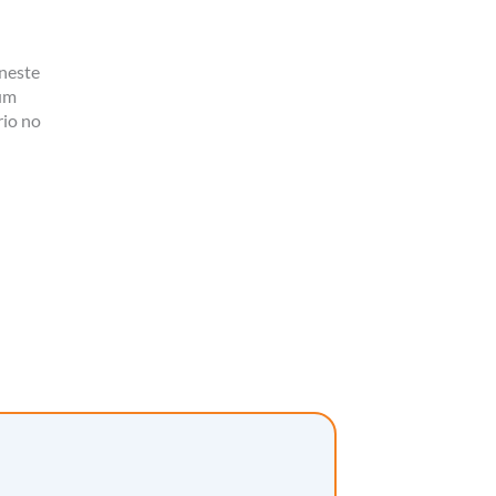
 neste
 um
rio no