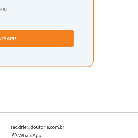
App.
TSAPP
sac.drie@doutorie.com.br
WhatsApp