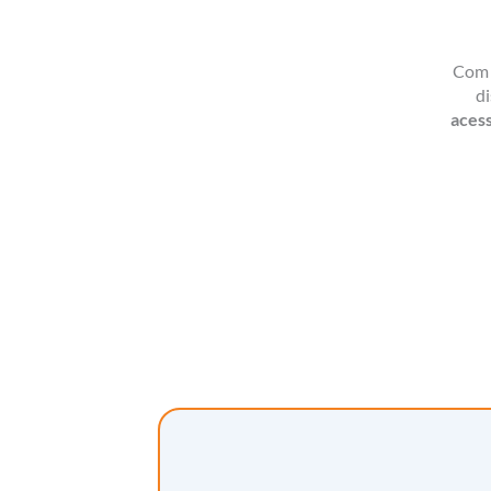
Com o
di
aces