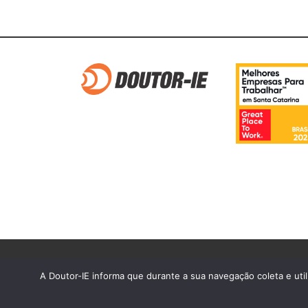
Aviso de cookies
Aviso de Privacidade
T
A Doutor-IE informa que durante a sua navegação coleta e util
DR-IE Comércio de Livros e M