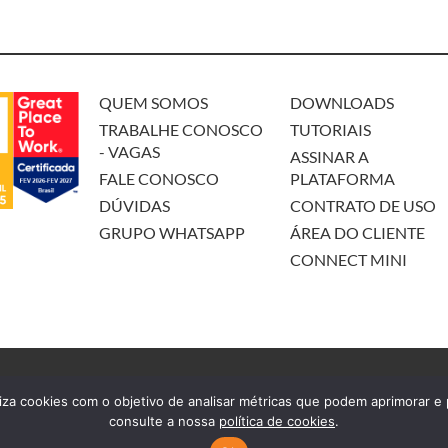
QUEM SOMOS
DOWNLOADS
TRABALHE CONOSCO
TUTORIAIS
- VAGAS
ASSINAR A
FALE CONOSCO
PLATAFORMA
DÚVIDAS
CONTRATO DE USO
GRUPO WHATSAPP
ÁREA DO CLIENTE
CONNECT MINI
ermos de Uso
iza cookies com o objetivo de analisar métricas que podem aprimorar e p
consulte a nossa
política de cookies
.
anuais Automotivos Ltda. CNPJ: 08.663.314/0001-86. Rua Lauro Linhares, 201