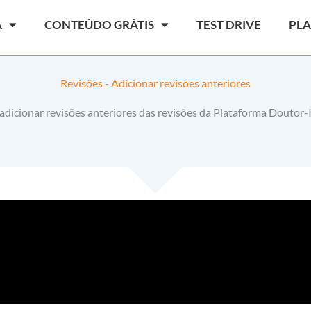
A
CONTEÚDO GRÁTIS
TEST DRIVE
PL
Revisões - Adicionar revisões anteriores
adicionar revisões anteriores das revisões da Plataforma Doutor-I