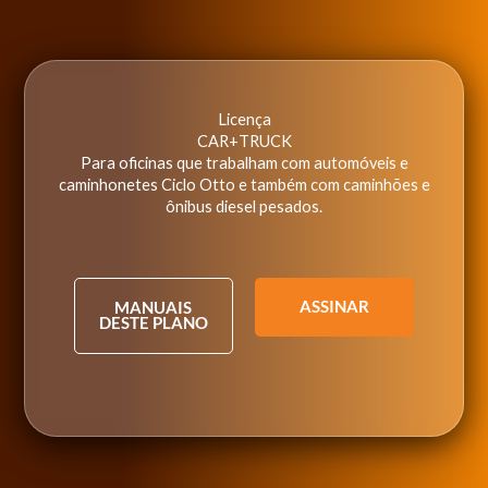
Licença
CAR+TRUCK
Para oficinas que trabalham com automóveis e
caminhonetes Ciclo Otto e também com caminhões e
ônibus diesel pesados.
ASSINAR
MANUAIS
DESTE PLANO